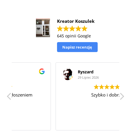
Kreator Koszulek
645 opinii Google
Napisz recenzję
Ryszard
29 Lipiec 2026
Szybko i dobrze