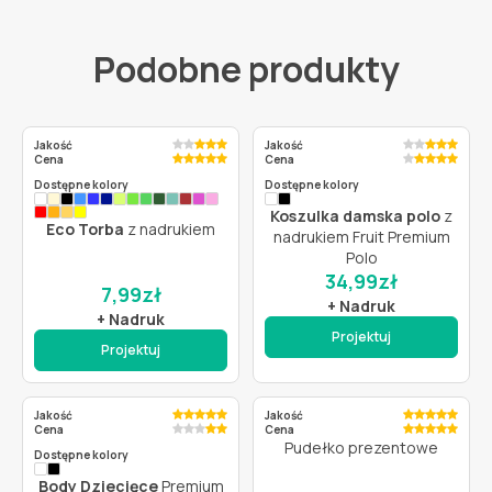
Podobne produkty
Jakość
Jakość
Cena
Cena
Dostępne kolory
Dostępne kolory
Koszulka damska polo
z
Eco Torba
z nadrukiem
nadrukiem Fruit Premium
Polo
34,99
zł
7,99
zł
+ Nadruk
+ Nadruk
Projektuj
Projektuj
Jakość
Jakość
Cena
Cena
Pudełko prezentowe
Dostępne kolory
Body Dziecięce
Premium