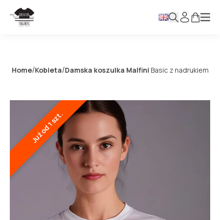
/
/
Home
Kobieta
Damska koszulka Malfini
Basic z nadrukiem
Już od 1 szt.