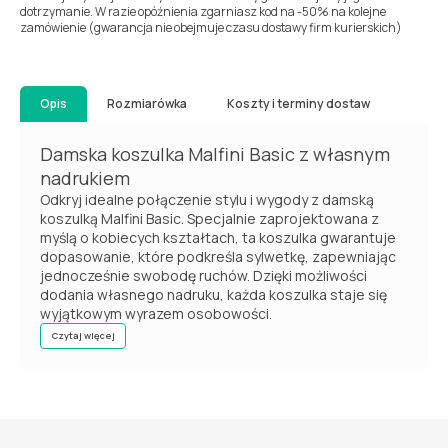
dotrzymanie. W razie opóźnienia zgarniasz kod na -50% na kolejne
zamówienie (gwarancja nie obejmuje czasu dostawy firm kurierskich)
Opis
Rozmiarówka
Koszty i terminy dostaw
Damska koszulka Malfini Basic z własnym
nadrukiem
Odkryj idealne połączenie stylu i wygody z damską
koszulką Malfini Basic. Specjalnie zaprojektowana z
myślą o kobiecych kształtach, ta koszulka gwarantuje
dopasowanie, które podkreśla sylwetkę, zapewniając
jednocześnie swobodę ruchów. Dzięki możliwości
dodania własnego nadruku, każda koszulka staje się
wyjątkowym wyrazem osobowości.
Czytaj więcej