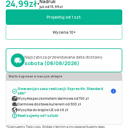
24,99
zł
Nadruk
+
już od
15,99
zł
Projektuj od 1 szt.
Wycena 10+
Najszybsza przewidywana data dostawy:
sobota (08/08/2026)
Warto kupować w naszym sklepie
Gwarancja czasu realizacji: Expres 6h, Standard
48h*
Wysyłka paczkomatem darmowa od 150 zł
Darmowa dostawa kurierem od 300 zł
Wysyłka do krajów UE od 49 zł
Realizujemy od 1 sztuki
*Szanujemy Twój czas. Wybierz termin a my gwarantujemy jego