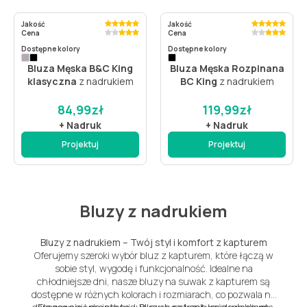
Jakość
Jakość
Cena
Cena
Dostępne kolory
Dostępne kolory
Bluza Męska B&C King
Bluza Męska Rozpinana
klasyczna
z nadrukiem
BC King
z nadrukiem
84,99
zł
119,99
zł
+ Nadruk
+ Nadruk
Projektuj
Projektuj
Bluzy z nadrukiem
Bluzy z nadrukiem – Twój styl i komfort z kapturem
Oferujemy szeroki wybór bluz z kapturem, które łączą w
sobie styl, wygodę i funkcjonalność. Idealne na
chłodniejsze dni, nasze bluzy na suwak z kapturem są
dostępne w różnych kolorach i rozmiarach, co pozwala na