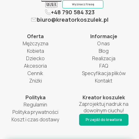
Wyznacz trasę
+48 790 584 323
biuro@kreatorkoszulek.pl
Oferta
Informacje
Mężczyzna
O nas
Kobieta
Blog
Dziecko
Realizacja
Akcesoria
FAQ
Cennik
Specyfikacja plików
Zniżki
Kontakt
Polityka
Kreator koszulek
Zaprojektuj nadruk na
Regulamin
dowolnym ciuchu!
Polityka prywatności
Koszt i czas dostawy
Przejdź do kreatora