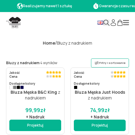
Realizujemy nawet 1 sztukę
Gwarancja czasu rea
/
Home
Bluzy z nadrukiem
Bluzy z nadrukiem
4 wyników
Filtry i sortowanie
Jakość
Jakość
Cena
Cena
Dostępne kolory
Dostępne kolory
Bluza Męska B&C King
z
Bluza Męska Just Hoods
nadrukiem
z nadrukiem
99,99
zł
74,99
zł
+ Nadruk
+ Nadruk
Projektuj
Projektuj