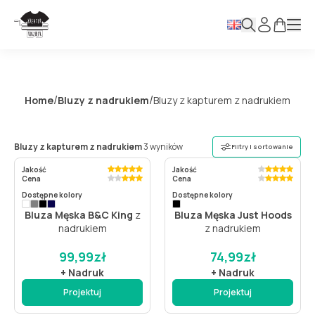
/
/
Home
Bluzy z nadrukiem
Bluzy z kapturem z nadrukiem
Bluzy z kapturem z nadrukiem
3 wyników
Filtry i sortowanie
Jakość
Jakość
Cena
Cena
Dostępne kolory
Dostępne kolory
Bluza Męska B&C King
z
Bluza Męska Just Hoods
nadrukiem
z nadrukiem
99,99
zł
74,99
zł
+ Nadruk
+ Nadruk
Projektuj
Projektuj