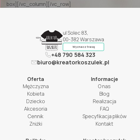
box][/vc_column][/vc_row]
ul Solec 83,
00-382 Warszawa
Wyznacz trasę
+48 790 584 323
biuro@kreatorkoszulek.pl
Oferta
Informacje
Mężczyzna
O nas
Kobieta
Blog
Dziecko
Realizacja
Akcesoria
FAQ
Cennik
Specyfikacja plików
Zniżki
Kontakt