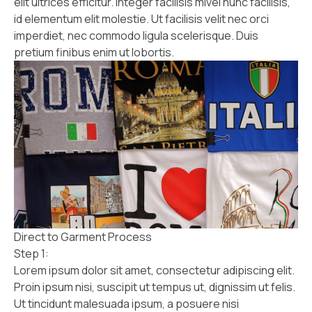
elit ultrices efficitur. Integer facilisis mivel nunc facilisis,
id elementum elit molestie. Ut facilisis velit nec orci
imperdiet, nec commodo ligula scelerisque. Duis
pretium finibus enim ut lobortis.
Direct to Garment Process
Step 1:
Lorem ipsum dolor sit amet, consectetur adipiscing elit.
Proin ipsum nisi, suscipit ut tempus ut, dignissim ut felis.
Ut tincidunt malesuada ipsum, a posuere nisi