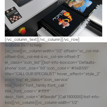
[/vc_column_text][/vc_column][/vc_row]
Available 24/7 to help
[vc_row][vc_column width="1/2" offset="vc_col-md-
offset-0 vc_col-md-4 vc_col-sm-offset-3"
el_class="icon_list"][bsf-info-box icon="Defaults-
phone" icon_size="60" icon_color="#04B591"
title="CALL OUR SPECIALIST" hover_effect="style_2"
pos="top" el_class="icon_service"
title_font="font_family:|font_call:"
title_font_color="#ffffff"
desc_font_color="#0eedbf"]Call 1900000[/bsf-info-
box][/vc_column][vc_column width="1/2"