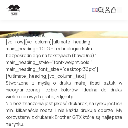
Direct To Garment
[vc_row][vc_column][ultimate_heading
main_heading=”DTG – technologia druku
bezpośredniego na tekstyliach (bawełna).”
main_heading_style=”font-weight:bold;”
main_heading_font_size=”desktop:36px;”]
[/ultimate_heading][vc_column_text]
Stworzona z myślą o druku małej ilości sztuk w
nieograniczonej liczbie kolorów. Idealna do druku
wielokolorowych grafik, zdjęć itp.
Nie bez znaczenia jest jakość drukarek, na rynku jest ich
min. kilkanaście rodzai i nie każda drukuje dobrze. My
korzystamy z drukarek Brother GTX które są najlepsze
na rynku.