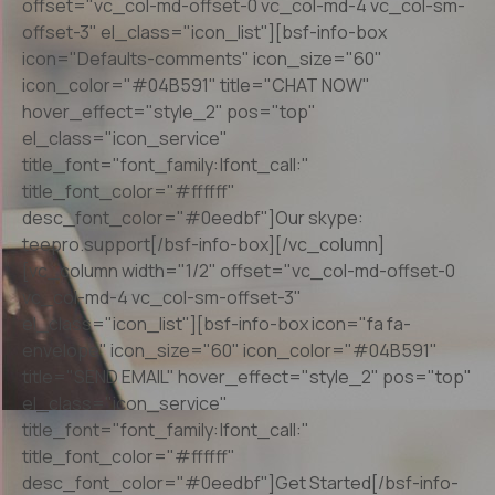
offset="vc_col-md-offset-0 vc_col-md-4 vc_col-sm-
offset-3" el_class="icon_list"][bsf-info-box
icon="Defaults-comments" icon_size="60"
icon_color="#04B591" title="CHAT NOW"
hover_effect="style_2" pos="top"
el_class="icon_service"
title_font="font_family:|font_call:"
title_font_color="#ffffff"
desc_font_color="#0eedbf"]Our skype:
teepro.support[/bsf-info-box][/vc_column]
[vc_column width="1/2" offset="vc_col-md-offset-0
vc_col-md-4 vc_col-sm-offset-3"
el_class="icon_list"][bsf-info-box icon="fa fa-
envelope" icon_size="60" icon_color="#04B591"
title="SEND EMAIL" hover_effect="style_2" pos="top"
el_class="icon_service"
title_font="font_family:|font_call:"
title_font_color="#ffffff"
desc_font_color="#0eedbf"]Get Started[/bsf-info-