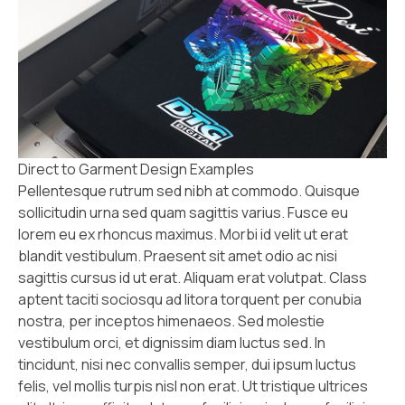
Direct to Garment Design Examples
Pellentesque rutrum sed nibh at commodo. Quisque
sollicitudin urna sed quam sagittis varius. Fusce eu
lorem eu ex rhoncus maximus. Morbi id velit ut erat
blandit vestibulum. Praesent sit amet odio ac nisi
sagittis cursus id ut erat. Aliquam erat volutpat. Class
aptent taciti sociosqu ad litora torquent per conubia
nostra, per inceptos himenaeos. Sed molestie
vestibulum orci, et dignissim diam luctus sed. In
tincidunt, nisi nec convallis semper, dui ipsum luctus
felis, vel mollis turpis nisl non erat. Ut tristique ultrices