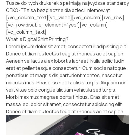
Tusze do tych drukarek spełniają najwyższe standardy
OEKO-TEX są bezpieczne dla dzieci i niemowląt.
[/vc_column_text][vc_video][/vc_column][/vc_row]
[vc_row disable_element=”yes”][vc_column]
[vc_column_text]
What is Digital Shirt Printing?
Lorem ipsum dolor sit amet, consectetur adipiscing elit.
Donec et diam eu lectus feugiat rhoncus ac et sapien.
Aenean vel lacus a ex lobortis laoreet. Nulla sollicitudin
erat et pellentesque consectetur. Cum sociis natoque
penatibus et magnis dis parturient montes, nascetur
ridiculus mus. Phasellus nec facilisis turpis. Aliquam non
velit vitae odio congue aliquam vehicula sed turpis.
Morbi maximus magna a porta finibus. Cras sit amet
massa leo. dolor sit amet, consectetur adipiscing elit.
Donec et diam eu lectus feugiat rhoncus ac et sapien