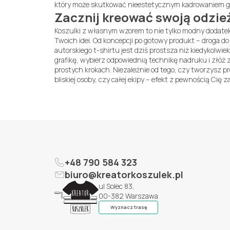
który może skutkować nieestetycznym kadrowaniem gra
Zacznij kreować swoją odzież
Koszulki z własnym wzorem to nie tylko modny dodatek
Twoich idei. Od koncepcji po gotowy produkt – droga d
autorskiego t-shirtu jest dziś prostsza niż kiedykolwiek
grafikę, wybierz odpowiednią technikę nadruku i złóż 
prostych krokach. Niezależnie od tego, czy tworzysz pro
bliskiej osoby, czy całej ekipy – efekt z pewnością Cię z
+48 790 584 323
biuro@kreatorkoszulek.pl
ul Solec 83,
00-382 Warszawa
Wyznacz trasę