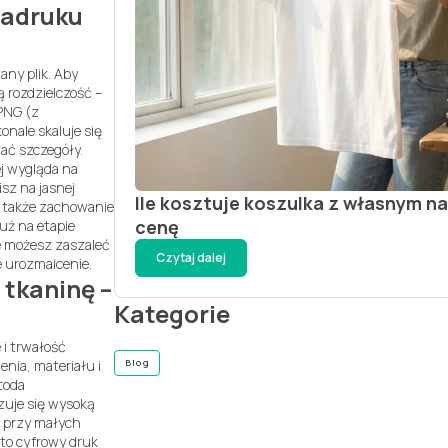
nadruku
ny plik. Aby
 rozdzielczość –
 PNG (z
nale skaluje się
wać szczegóły.
ej wygląda na
sz na jasnej
Ile kosztuje koszulka z własnym 
t także zachowanie
cenę
uż na etapie
le możesz zaszaleć
Czytaj dalej
e urozmaicenie.
tkaninę –
Kategorie
 i trwałość
Blog
nia, materiału i
toda
zuje się wysoką
y przy małych
 to cyfrowy druk