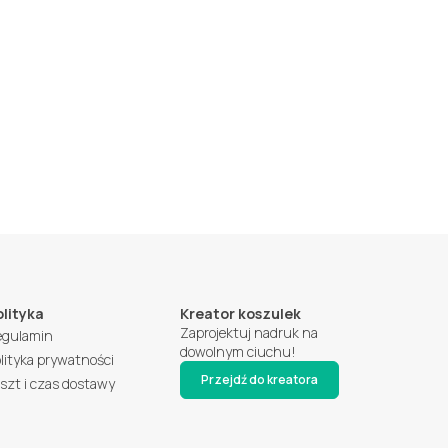
olityka
Kreator koszulek
Zaprojektuj nadruk na
egulamin
dowolnym ciuchu!
lityka prywatności
Przejdź do kreatora
szt i czas dostawy