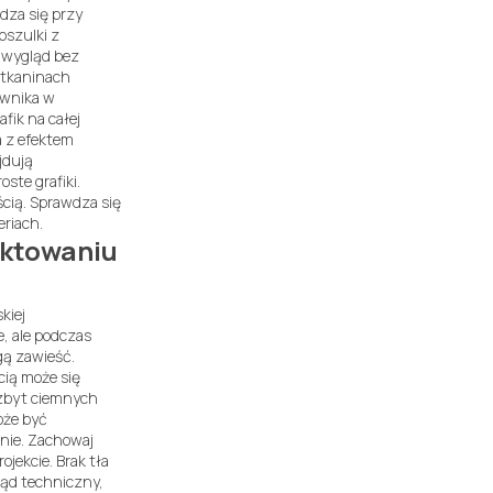
dza się przy
oszulki z
 wygląd bez
 tkaninach
 wnika w
fik na całej
a z efektem
jdują
ste grafiki.
cią. Sprawdza się
riach.
ektowaniu
kiej
e, ale podczas
gą zawieść.
ią może się
 zbyt ciemnych
oże być
inie. Zachowaj
ojekcie. Brak tła
łąd techniczny,