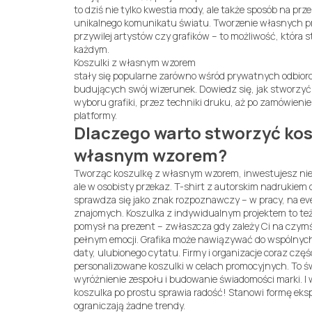
to dziś nie tylko kwestia mody, ale także sposób na prz
unikalnego komunikatu światu. Tworzenie własnych pr
przywilej artystów czy grafików – to możliwość, która 
każdym.
Koszulki z własnym wzorem
stały się popularne zarówno wśród prywatnych odbiorcó
budujących swój wizerunek. Dowiedz się, jak stworzyć t
wyboru grafiki, przez techniki druku, aż po zamówienie
platformy.
Dlaczego warto stworzyć kos
własnym wzorem?
Tworząc koszulkę z własnym wzorem, inwestujesz nie 
ale w osobisty przekaz. T-shirt z autorskim nadrukiem
sprawdza się jako znak rozpoznawczy – w pracy, na eve
znajomych. Koszulka z indywidualnym projektem to te
pomysł na prezent – zwłaszcza gdy zależy Ci na czymś
pełnym emocji. Grafika może nawiązywać do wspólny
daty, ulubionego cytatu. Firmy i organizacje coraz częśc
personalizowane koszulki w celach promocyjnych. To ś
wyróżnienie zespołu i budowanie świadomości marki. I 
koszulka po prostu sprawia radość! Stanowi formę ekspre
ograniczają żadne trendy.