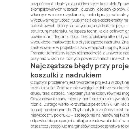
bezpośredni, idealny dla pojedynczych koszulek. Spraw
skomplikowanych wzorach i dużych ilościach kolorów. K
własnym wzorem uzyskane tą metodą mają naturalny
wyczuwalnej grubości. Sublimacja daje dobre efekty na
poliestrowych. Kolory są nasycone, a nadruk nie pęka –
strukturę materiału. Najlepsza technika dla pełnych gra
powierzchni. Techniki flock i flex to ciekawa alternatyw
wypukłego, matowego lub błyszczącego nadruku. Zna
zastosowanie w projektach zawierających napisy lub pro
Transfer termiczny łączy różnorodność z uniwersalnoś
przy nadrukach na różnych powierzchniach i małych se
Najczęstsze błędy przy proj
koszulki z nadrukiem
Częstym problemem jest tworzenie projektu w zbyt nis
rozdzielczości. Grafika może wyglądać dobrze na ekrani
druku traci ostrość. Nieprzemyślane kolory również mo
Odwzorowanie barw między monitorem a rzeczywistośc
różnić. Dlatego warto korzystać z palet CMYK i unikać
tonacji na ciemnym tle. Zbyt mały lub złożony tekst m
niewidoczny po druku – szczególnie na nierównej tkan
odpowiednie proporcje i unikaj przeładowania detali w pr
przezroczystego lub marginesów bezpieczeństwa to b