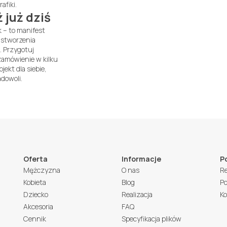
fiki.
 już dziś
 – to manifest
o stworzenia
. Przygotuj
zamówienie w kilku
jekt dla siebie,
adowoli.
Oferta
Informacje
P
Mężczyzna
O nas
R
Kobieta
Blog
Po
Dziecko
Realizacja
Ko
Akcesoria
FAQ
Cennik
Specyfikacja plików