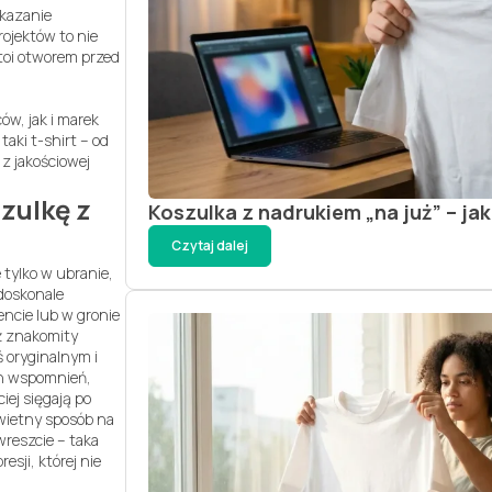
ekazanie
ojektów to nie
stoi otworem przed
w, jak i marek
aki t-shirt – od
 z jakościowej
zulkę z
Koszulka z nadrukiem „na już” – ja
Czytaj dalej
tylko w ubranie,
 doskonale
ncie lub w gronie
ż znakomity
 oryginalnym i
ch wspomnień,
iej sięgają po
wietny sposób na
wreszcie – taka
sji, której nie