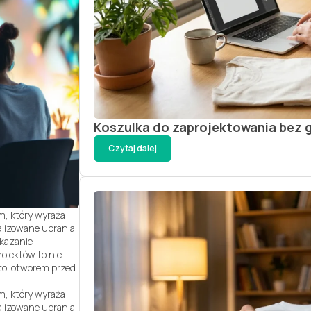
Projektuj
Projektuj
Koszulka do zaprojektowania bez g
Czytaj dalej
m, który wyraża
alizowane ubrania
ekazanie
ojektów to nie
stoi otworem przed
m, który wyraża
alizowane ubrania