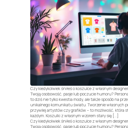
Czy kiedykolwiek śniłeś o koszulce z własnym designe
Twoją osobowość, pasje lub poczucie humoru? Person
to dziś nie tylko kwestia mody, ale także sposób na prz
unikalnego komunikatu światu. Tworzenie własnych pr
przywilej artystów czy grafików – to możliwość, która 
każdym. Koszulki z własnym wzorem stały się […]
Czy kiedykolwiek śniłeś o koszulce z własnym designe
Twoją osobowość, pasje lub poczucie humoru? Person