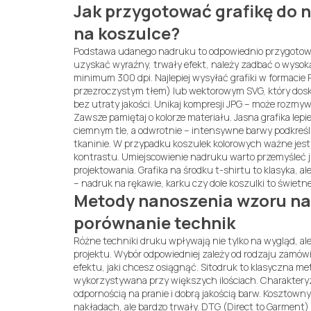
Jak przygotować grafikę do 
na koszulce?
Podstawa udanego nadruku to odpowiednio przygotowa
uzyskać wyraźny, trwały efekt, należy zadbać o wysoką
minimum 300 dpi. Najlepiej wysyłać grafiki w formacie
przezroczystym tłem) lub wektorowym SVG, który dosko
bez utraty jakości. Unikaj kompresji JPG – może rozmy
Zawsze pamiętaj o kolorze materiału. Jasna grafika lepi
ciemnym tle, a odwrotnie – intensywne barwy podkreśli
tkaninie. W przypadku koszulek kolorowych ważne jes
kontrastu. Umiejscowienie nadruku warto przemyśleć j
projektowania. Grafika na środku t-shirtu to klasyka, a
– nadruk na rękawie, karku czy dole koszulki to świetn
Metody nanoszenia wzoru na 
porównanie technik
Różne techniki druku wpływają nie tylko na wygląd, ale
projektu. Wybór odpowiedniej zależy od rodzaju zamówie
efektu, jaki chcesz osiągnąć. Sitodruk to klasyczna me
wykorzystywana przy większych ilościach. Charaktery
odpornością na pranie i dobrą jakością barw. Kosztown
nakładach, ale bardzo trwały. DTG (Direct to Garment)